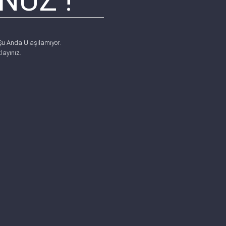
NÜZ !
Şu Anda Ulaşılamıyor.
layınız.