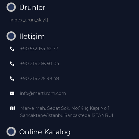
Ürünler
{index_urun_slayt}
İletişim
+90 532 154 62 77
+90 216 266 50 04
+90 216 225 99 48
info@mertkrom.com
Merve Mah. Sebat Sok. No:14 İç Kapı No:1
Sancaktepe/İstanbulSancaktepe İSTANBUL
Online Katalog