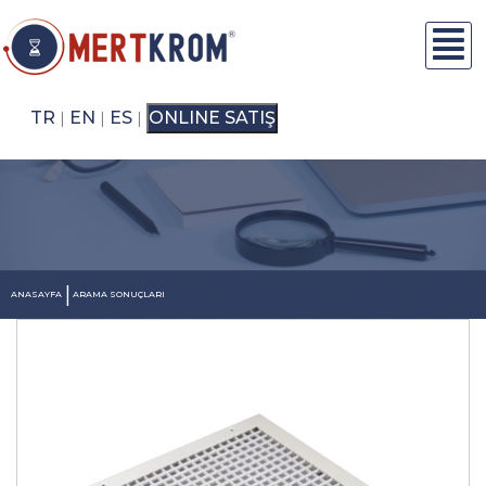
TR
EN
ES
ONLINE SATIŞ
|
|
|
|
ANASAYFA
ARAMA SONUÇLARI