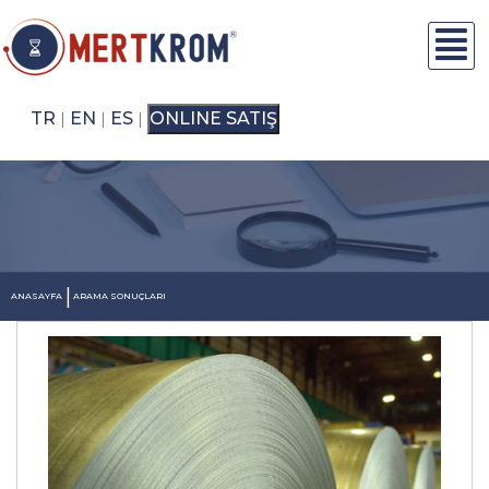
TR
EN
ES
ONLINE SATIŞ
|
|
|
|
ANASAYFA
ARAMA SONUÇLARI