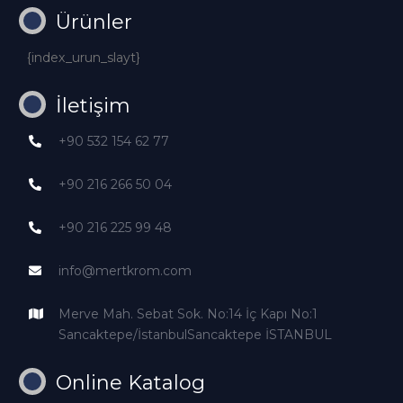
Ürünler
{index_urun_slayt}
İletişim
+90 532 154 62 77
+90 216 266 50 04
+90 216 225 99 48
info@mertkrom.com
Merve Mah. Sebat Sok. No:14 İç Kapı No:1
Sancaktepe/İstanbulSancaktepe İSTANBUL
Online Katalog