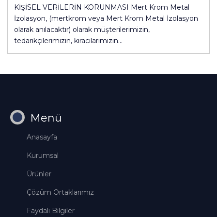
KİŞİSEL VERİLERİN KORUNMASI Mert Krom Metal
İzolasyon, (mertkrom veya Mert Krom Metal İzolasyon
olarak anılacaktır) olarak müşterilerimizin,
tedarikçilerimizin, kiracılarımızın…
Menü
Anasayfa
Kurumsal
Ürünler
Çözüm Ortaklarımız
Faydalı Bilgiler