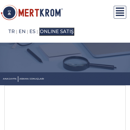
TR
EN
ES
ONLINE SATIŞ
|
|
|
|
ANASAYFA
ARAMA SONUÇLARI