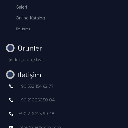
Galeri
Online Katalog
İletişim
Ürünler
{index_urun_slayt}
İletişim
+90 532 154 62 77
+90 216 266 50 04
+90 216 225 99 48
info@mertkrom.com