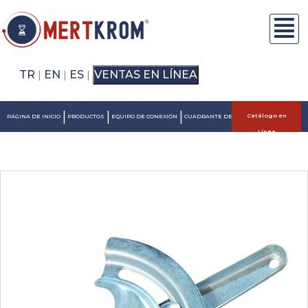
TR
EN
ES
VENTAS EN LÍNEA
|
|
|
|
|
|
Catálogo en
PÁGINA DE INICIO
PRODUCTOS
EQUIPO DE CONEXIÓN
CUADRANTE DE COMPUERTA
Línea