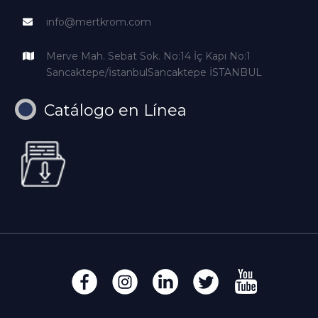
info@mertkrom.com
Merve Mah. Sebat Sok. No:14 İç Kapı No:1
Sancaktepe/İstanbulSancaktepe İSTANBUL
Catálogo en Línea