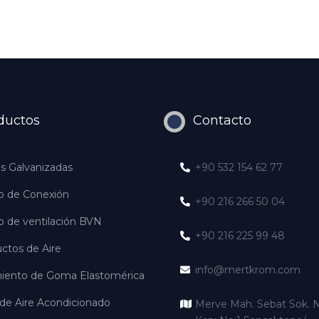
ductos
Contacto
s Galvanizadas
+90 532 154 62 77
o de Conexión
+90 216 266 50 04
o de ventilación BVN
+90 216 225 99 48
ctos de Aire
info@mertkrom.com
miento de Goma Elastomérica
 de Aire Acondicionado
Merve Mah. Sebat Sok. N