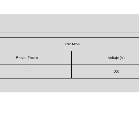
Filtro Móvil
Brazo (Trozo)
Voltaje (V)
1
380