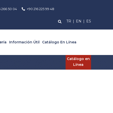
6 266 50 04
+90 216 225 99 48
TR
|
EN
|
ES
ería
Información Útil
Catálogo En Línea
Catálogo en
Línea