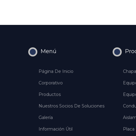
Menú
Pro
Página De Inicio
Chapa
Corporativo
Equip
Productos
Equip
Nuestros Socios De Soluciones
Condu
Galería
Aisla
Información Útil
Placa