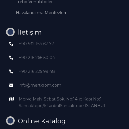
Turbo Ventilatörler
Havalandırma Menfezleri
İletişim
+90 532 154 62 77
+90 216 266 50 04
+90 216 225 99 48
info@mertkrom.com
Merve Mah. Sebat Sok. No:14 İç Kapı No:1
Sancaktepe/İstanbulSancaktepe İSTANBUL
Online Katalog