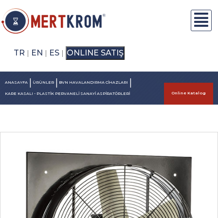
TR
EN
ES
ONLINE SATIŞ
|
|
|
|
|
|
ANASAYFA
ÜRÜNLER
BVN HAVALANDIRMA CİHAZLARI
Online Katalog
KARE KASALI - PLASTİK PERVANELİ SANAYİ ASPİRATÖRLERİ