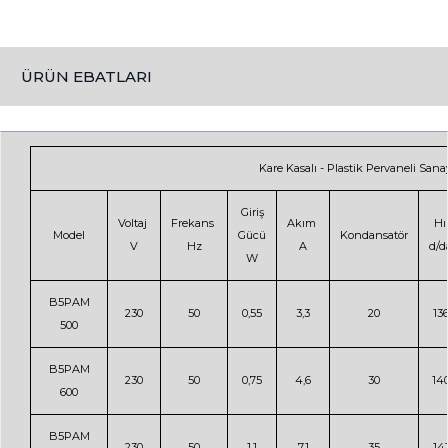
ÜRÜN EBATLARI
Kare Kasalı - Plastik Pervaneli Sanay
Giriş
Voltaj
Frekans
Akım
Hı
Model
Gücü
Kondansatör
V
Hz
A
d/d
W
B5PAM
230
50
0,55
3,3
20
13
500
B5PAM
230
50
0,75
4,6
30
14
600
B5PAM
230
50
1,1
7,1
35
14