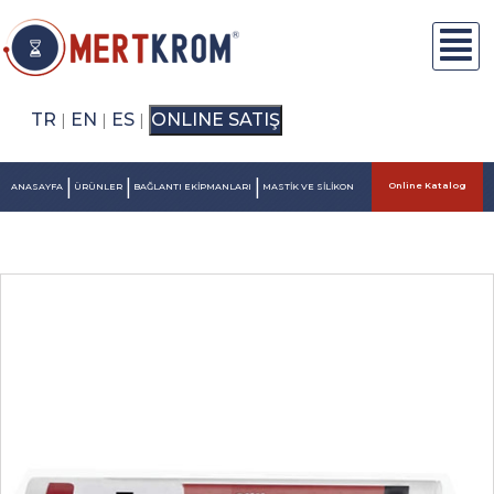
TR
EN
ES
ONLINE SATIŞ
|
|
|
|
|
|
Online Katalog
ANASAYFA
ÜRÜNLER
BAĞLANTI EKİPMANLARI
MASTİK VE SİLİKON