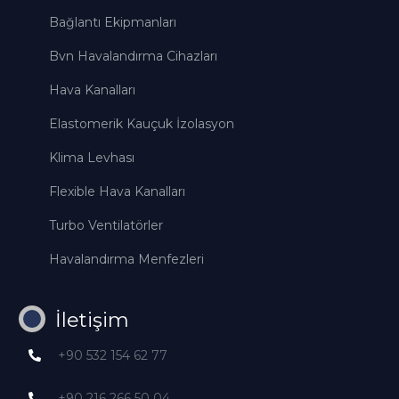
Bağlantı Ekipmanları
Bvn Havalandırma Cihazları
Hava Kanalları
Elastomerik Kauçuk İzolasyon
Klima Levhası
Flexible Hava Kanalları
Turbo Ventilatörler
Havalandırma Menfezleri
İletişim
+90 532 154 62 77
+90 216 266 50 04