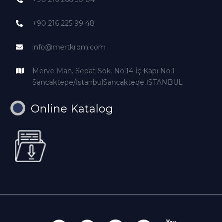
+90 216 225 99 48
info@mertkrom.com
Merve Mah. Sebat Sok. No:14 İç Kapı No:1
Sancaktepe/İstanbulSancaktepe İSTANBUL
Online Katalog