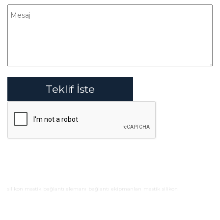
Teklif İste
silikon mastik
bağlantı elemanı
bağlantı ekipmanları
mastik
silikon