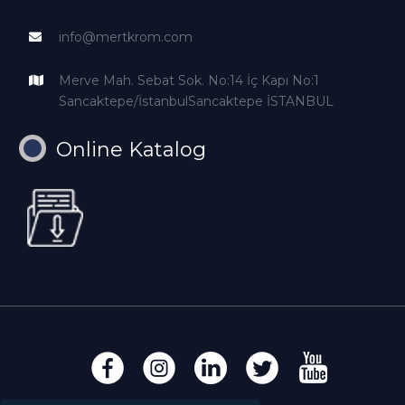
info@mertkrom.com
Merve Mah. Sebat Sok. No:14 İç Kapı No:1
Sancaktepe/İstanbulSancaktepe İSTANBUL
Online Katalog