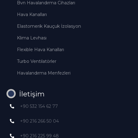
Bvn Havalandırma Cihazları
Hava Kanalları
Elastomerik Kauçuk İzolasyon
Klima Levhası
Flexible Hava Kanalları
Turbo Ventilatörler
Havalandırma Menfezleri
İletişim
+90 532 154 62 77
+90 216 266 50 04
+90 216 225 99 48