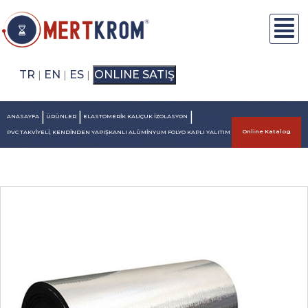
TR
EN
ES
ONLINE SATIŞ
|
|
|
|
|
|
ANASAYFA
ÜRÜNLER
ELASTOMERİK KAUÇUK İZOLASYON
Online Katalog
PVC TAKVİYELİ, KENDİNDEN YAPIŞKANLI ALÜMİNYUM FOLYO KAPLI YALITIM LEVHALARI