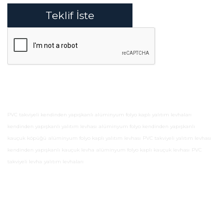
Teklif İste
PVC takviyeli kendinden yapışkanlı alüminyum folyo kaplı yalıtım levhaları
kendinden yapışkanlı yalıtım levhası
alüminyum folyo kendinden yapışkanlı
kauçuk köpüğü
alüminyum folyo kaplı yalıtım levhası
PVC takviyeli yalıtım levhası
kendinden yapışkanlı kauçuk levha
alüminyum folyo kaplı kauçuk levhası
PVC
takviyeli levha
yalıtım levhaları