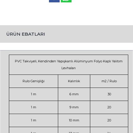
ÜRÜN EBATLARI
PVC Takviyeli, Kendinden Yapışkanlı Alüminyum Folyo Kaplı Yalıtım
Levhaları
Rulo Genişliği
Kalınlık
m2 / Rulo
1 m
6 mm
30
1 m
9 mm
20
1 m
10 mm
20