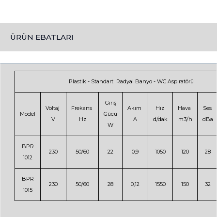
ÜRÜN EBATLARI
Plastik - Standart Radyal Banyo - WC Aspiratörü
Giriş
Voltaj
Frekans
Akım
Hız
Hava
Ses
Model
Gücü
V
Hz
A
d/dak
m3/h
dBa
W
BPR
230
50/60
22
0,9
1050
120
28
1012
BPR
230
50/60
28
0,12
1550
150
32
1015