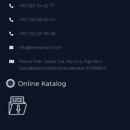
+90 532 154 62 77
+90 216 266 50 04
+90 216 225 99 48
info@mertkrom.com
Merve Mah. Sebat Sok. No:14 İç Kapı No:1
Sancaktepe/İstanbulSancaktepe İSTANBUL
Online Katalog