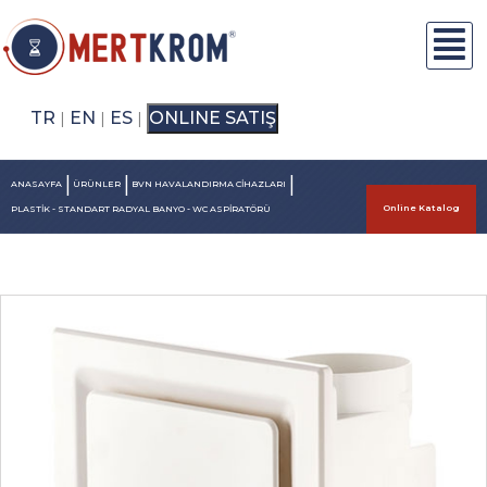
TR
EN
ES
ONLINE SATIŞ
|
|
|
|
|
|
ANASAYFA
ÜRÜNLER
BVN HAVALANDIRMA CİHAZLARI
Online Katalog
PLASTİK - STANDART RADYAL BANYO - WC ASPİRATÖRÜ