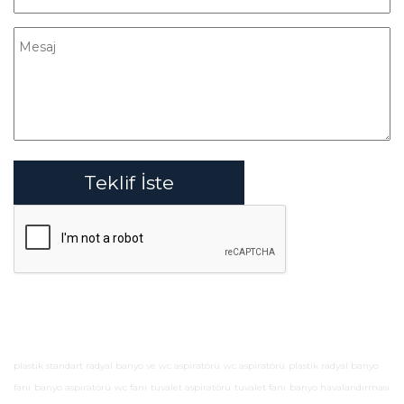
Teklif İste
plastik standart radyal banyo ve wc aspiratörü
wc aspiratörü
plastik radyal banyo
fanı
banyo aspiratörü
wc fanı
tuvalet aspiratörü
tuvalet fanı
banyo havalandırması