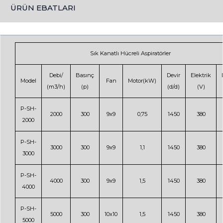
ÜRÜN EBATLARI
Sık Kanatlı Hücreli Aspiratörler
Debi/
Basınç
Devir
Elektrik
Model
Fan
Motor(kW)
(m3/h)
(p)
(d/d)
(V)
P-SH-
2000
300
9x9
0,75
1450
380
2000
P-SH-
3000
300
9x9
1,1
1450
380
3000
P-SH-
4000
300
9x9
1,5
1450
380
4000
P-SH-
5000
300
10x10
1,5
1450
380
5000