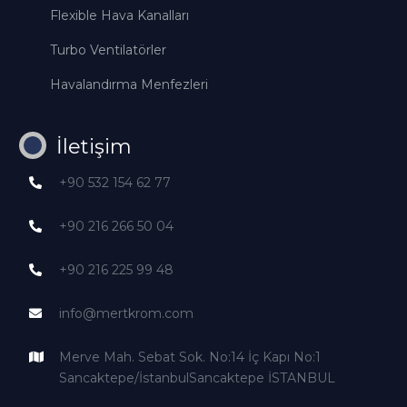
Flexible Hava Kanalları
Turbo Ventilatörler
Havalandırma Menfezleri
İletişim
+90 532 154 62 77
+90 216 266 50 04
+90 216 225 99 48
info@mertkrom.com
Merve Mah. Sebat Sok. No:14 İç Kapı No:1
Sancaktepe/İstanbulSancaktepe İSTANBUL