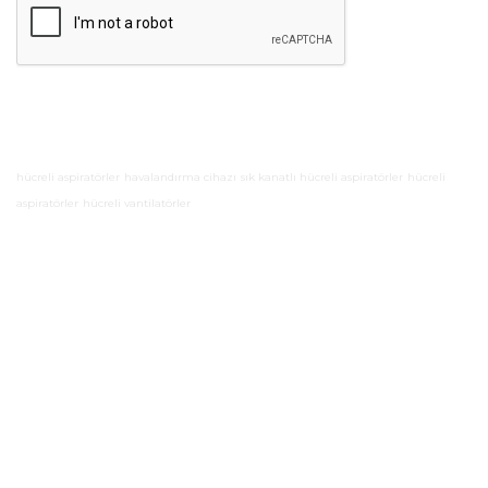
hücreli aspiratörler
havalandırma cihazı
sık kanatlı hücreli aspiratörler
hücreli
aspiratörler
hücreli vantilatörler