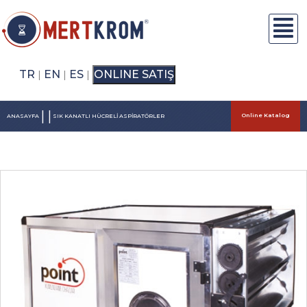
TR
EN
ES
ONLINE SATIŞ
|
|
|
|
|
Online Katalog
ANASAYFA
SIK KANATLI HÜCRELİ ASPİRATÖRLER