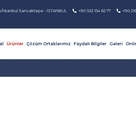
e/İstanbul Sancaktepe - İSTANBUL
+90 532 154 62 77
+90 21
al
Ürünler
Çözüm Ortaklarımız
Faydalı Bilgiler
Galeri
Onli