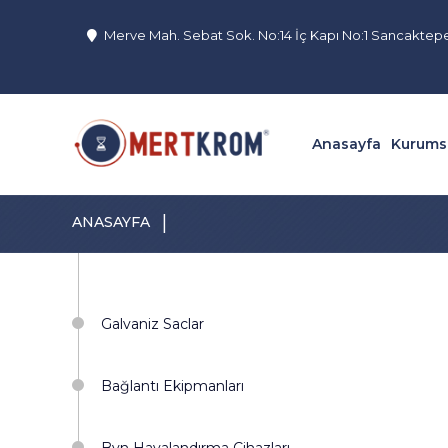
Merve Mah. Sebat Sok. No:14 İç Kapı No:1 Sancaktep
Anasayfa
Kurums
|
ANASAYFA
Galvaniz Saclar
Bağlantı Ekipmanları