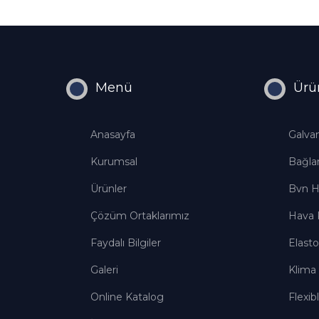
Menü
Ürü
Anasayfa
Galvan
Kurumsal
Bağlan
Ürünler
Bvn H
Çözüm Ortaklarımız
Hava K
Faydalı Bilgiler
Elast
Galeri
Klima
Online Katalog
Flexib