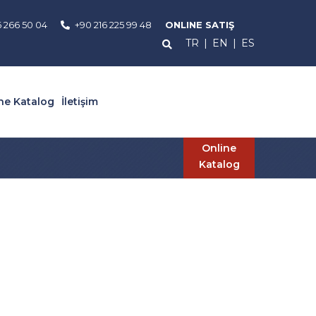
6 266 50 04
+90 216 225 99 48
ONLINE SATIŞ
TR
|
EN
|
ES
ne Katalog
İletişim
Online
Katalog