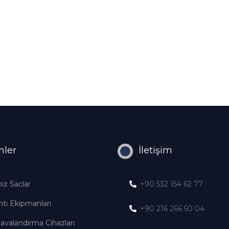
nler
İletişim
iz Saclar
+90 532 154 62 77
tı Ekipmanları
+90 216 266 50 04
avalandırma Cihazları