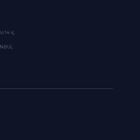
o:14 İç
TANBUL