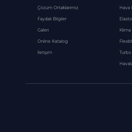
Çözüm Ortaklarımız
Hava K
Faydalı Bilgiler
Elast
Galeri
Klima
Online Katalog
Flexib
İletişim
Turbo 
Haval