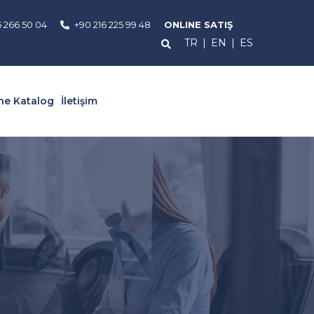
6 266 50 04
+90 216 225 99 48
ONLINE SATIŞ
TR
|
EN
|
ES
ne Katalog
İletişim