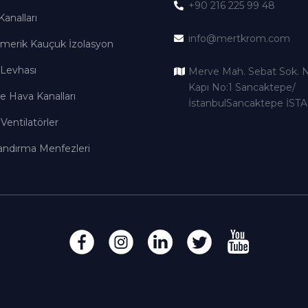
+90 216 225 99 48
analları
info@mertkrom.com
omerik Kauçuk İzolasyon
 Levhası
Merve Mah. Sebat Sok. N
Kapı No:1 Sancaktepe/
le Hava Kanalları
İstanbulSancaktepe İS
Ventilatörler
andırma Menfezleri