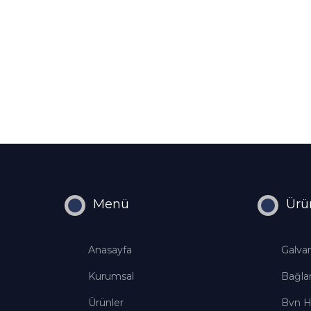
Menü
Ürü
Anasayfa
Galvan
Kurumsal
Bağlan
Ürünler
Bvn H