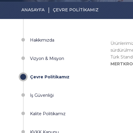
|
ANASAYFA
ÇEVRE POLİTİKAMIZ
Hakkımızda
Ürünlerimiz
sürdürülme
Türk Standa
Vizyon & Misyon
MERTKROM 
Çevre Politikamız
İş Güvenliği
Kalite Politikamız
KVKK Kanunu