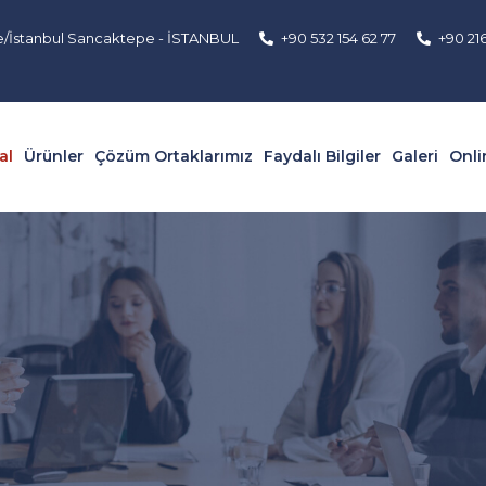
e/İstanbul Sancaktepe - İSTANBUL
+90 532 154 62 77
+90 21
al
Ürünler
Çözüm Ortaklarımız
Faydalı Bilgiler
Galeri
Onli