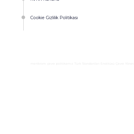
Cookie Gizlilik Politikası
mertkrom
çevre politikamız
Türk Standartları Enstitüsü
Çevre Yönet